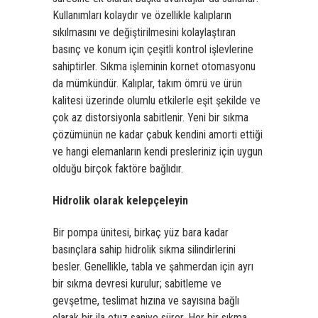
Kullanımları kolaydır ve özellikle kalıpların
sıkılmasını ve değiştirilmesini kolaylaştıran
basınç ve konum için çeşitli kontrol işlevlerine
sahiptirler. Sıkma işleminin kornet otomasyonu
da mümkündür. Kalıplar, takım ömrü ve ürün
kalitesi üzerinde olumlu etkilerle eşit şekilde ve
çok az distorsiyonla sabitlenir. Yeni bir sıkma
çözümünün ne kadar çabuk kendini amorti ettiği
ve hangi elemanların kendi presleriniz için uygun
olduğu birçok faktöre bağlıdır.­
Hidrolik olarak kelepçeleyin
Bir pompa ünitesi, birkaç yüz bara kadar
basınçlara sahip
hidrolik sıkma silindirleri
ni
besler. Genellikle, tabla ve şahmerdan için ayrı
bir sıkma devresi kurulur; sabitleme ve
gevşetme, teslimat hızına ve sayısına bağlı
olarak bir ila otuz saniye sürer. Her bir sıkma