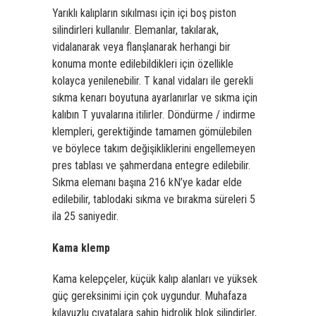
Yarıklı kalıpların sıkılması için içi boş piston
silindirleri kullanılır. Elemanlar, takılarak,
vidalanarak veya flanşlanarak herhangi bir
konuma monte edilebildikleri için özellikle
kolayca yenilenebilir. T kanal vidaları ile gerekli
sıkma kenarı boyutuna ayarlanırlar ve sıkma için
kalıbın T yuvalarına itilirler. Döndürme / indirme
klempleri, gerektiğinde tamamen gömülebilen
ve böylece takım değişikliklerini engellemeyen
pres tablası ve şahmerdana entegre edilebilir.
Sıkma elemanı başına 216 kN’ye kadar elde
edilebilir, tablodaki sıkma ve bırakma süreleri 5
ila 25 saniyedir.
Kama klemp
Kama kelepçeler, küçük kalıp alanları ve yüksek
güç gereksinimi için çok uygundur. Muhafaza
kılavuzlu cıvatalara sahip hidrolik blok silindirler,