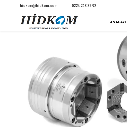
hidkom@hidkom.com
0224 243 82 92
ANASAYF