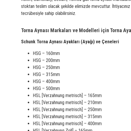
stoktan teslim olacak şekilde elimizde mevcuttur. İhtiyacını
tecrübesiyle sahip olabilirsiniz.
Torna Aynası Markaları ve Modelleri için Torna Aya
Schunk Torna Aynası Ayakları (Ayağı) ve Çeneleri
HSG – 160mm
HSG – 200mm
HSG – 250mm
HSG – 315mm
HSG – 400mm
HSG – 500mm
HSL [Verzahnung metrisch] – 165mm
HSL [Verzahnung metrisch] – 210mm
HSL [Verzahnung metrisch] – 250mm
HSL [Verzahnung metrisch] – 315mm
HSL [Verzahnung metrisch] – 400mm
HSL [Verzahnung Zoll] – 165mm