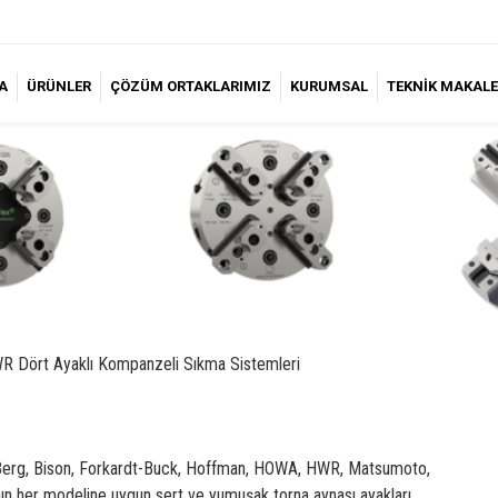
A
ÜRÜNLER
ÇÖZÜM ORTAKLARIMIZ
KURUMSAL
TEKNİK MAKALE
R Dört Ayaklı Kompanzeli Sıkma Sistemleri
 Berg, Bison, Forkardt-Buck, Hoffman, HOWA, HWR, Matsumoto,
ın her modeline uygun sert ve yumuşak torna aynası ayakları