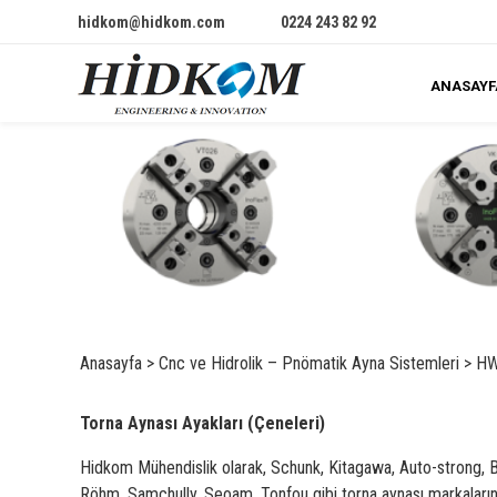
hidkom@hidkom.com
0224 243 82 92
ANASAYF
Anasayfa
>
Cnc ve Hidrolik – Pnömatik Ayna Sistemleri
>
HW
Torna Aynası Ayakları (Çeneleri)
Hidkom Mühendislik olarak, Schunk, Kitagawa, Auto-strong,
Röhm, Samchully, Seoam, Tonfou gibi torna aynası markaların