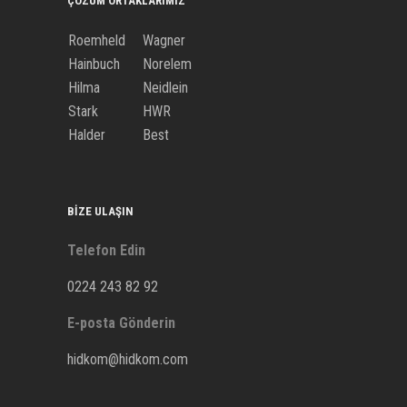
ÇÖZÜM ORTAKLARIMIZ
Roemheld
Wagner
Hainbuch
Norelem
Hilma
Neidlein
Stark
HWR
Halder
Best
BIZE ULAŞIN
Telefon Edin
0224 243 82 92
E-posta Gönderin
hidkom@hidkom.com