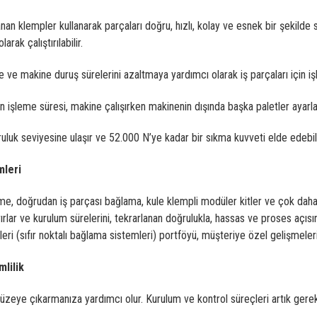
apanan klempler kullanarak parçaları doğru, hızlı, kolay ve esnek bir şekilde
rak çalıştırılabilir.
e makine duruş sürelerini azaltmaya yardımcı olarak iş parçaları için işlem
 işleme süresi, makine çalışırken makinenin dışında başka paletler ayarlama
luk seviyesine ulaşır ve 52.000 N’ye kadar bir sıkma kuvveti elde edebili
mleri
e, doğrudan iş parçası bağlama, kule klempli modüler kitler ve çok daha f
ırırlar ve kurulum sürelerini, tekrarlanan doğrulukla, hassas ve proses açı
eri (sıfır noktalı bağlama sistemleri) portföyü, müşteriye özel gelişmeleri
lilik
üzeye çıkarmanıza yardımcı olur. Kurulum ve kontrol süreçleri artık gerekl