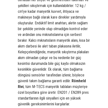
şekilleri sıkıştırmak için kullanılabilirler. 12 kg /
cm’ye kadar manyetik kuvvet, ihtiyaca ve
makineye bağlı olarak kare direkler yardımıyla
oluşturulur. Endüktif limit anahtarı, aletin sağlam
bir şekilde yerinde olup olmadığını kontrol eder
ve ardından onu mıknatıslanma için serbest
bırakır. Kalıcı mıknatısların manyetik alanı, kısa bir
akım darbesi ile alet taban plakasına iletilir,
Kelepçelendiğinde, manyetik sıkıştırma plakaları
akım olmadan çalışır ve bu nedenle bir güç
kesintisi durumunda bile güç kaybı olmaksızın
kesinlikle güvenlidir. Ek olarak, tüm bağlama
döngüsü sensörler tarafından izlenir, böylece
güvenli takım bağlama garanti edilir.
Römheld
Rivi
, tüm M-TECS manyetik tablaları müşteriye
özel boyutlara göre üretir. EN201 / EN289 pres
standartlarının ilgili sinyalleri için en yüksek
güvenlik gereksinimlerini karşılarlar.