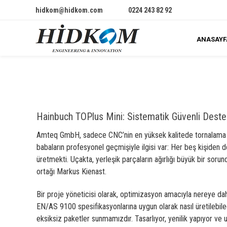
hidkom@hidkom.com
0224 243 82 92
ANASAYF
Hainbuch TOPlus Mini: Sistematik Güvenli Deste
Amteq GmbH, sadece CNC’nin en yüksek kalitede tornalama ve 
babaların profesyonel geçmişiyle ilgisi var: Her beş kişiden 
üretmekti. Uçakta, yerleşik parçaların ağırlığı büyük bir soru
ortağı Markus Kienast.
Bir proje yöneticisi olarak, optimizasyon amacıyla nereye dah
EN/AS 9100 spesifikasyonlarına uygun olarak nasıl üretilebilec
eksiksiz paketler sunmamızdır. Tasarlıyor, yenilik yapıyor 