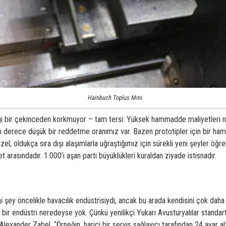
Hainbuch Toplus Mini
 bir çekinceden korkmuyor – tam tersi: Yüksek hammadde maliyetleri nede
“Son derece düşük bir reddetme oranımız var. Bazen prototipler için bir h
zel, oldukça sıra dışı alaşımlarla uğraştığımız için sürekli yeni şeyler öğr
 arasındadır. 1.000’i aşan parti büyüklükleri kuraldan ziyade istisnadır.
ey öncelikle havacılık endüstrisiydi, ancak bu arada kendisini çok daha g
r endüstri neredeyse yok. Çünkü yenilikçi Yukarı Avusturyalılar standart
 Alexander Zabel, “Örneğin, harici bir servis sağlayıcı tarafından 24 ayar a