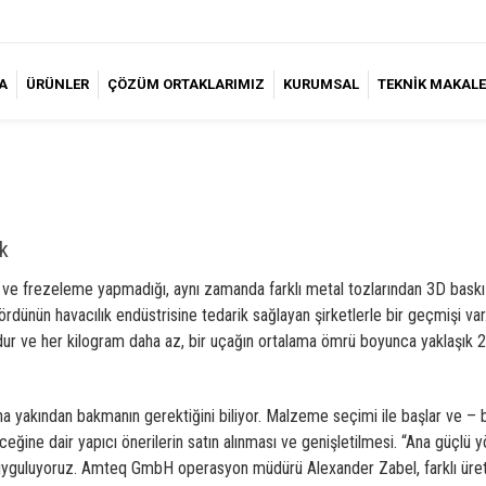
A
ÜRÜNLER
ÇÖZÜM ORTAKLARIMIZ
KURUMSAL
TEKNİK MAKALE
k
frezeleme yapmadığı, aynı zamanda farklı metal tozlarından 3D baskı yapt
dördünün havacılık endüstrisine tedarik sağlayan şirketlerle bir geçmişi
ndur ve her kilogram daha az, bir uçağın ortalama ömrü boyunca yaklaşık 25
a yakından bakmanın gerektiğini biliyor. Malzeme seçimi ile başlar ve – be
eğine dair yapıcı önerilerin satın alınması ve genişletilmesi. “Ana güçlü y
ve uyguluyoruz. Amteq GmbH operasyon müdürü Alexander Zabel, farklı ür