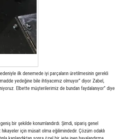
niyle ilk denemede iyi parçaların üretilmesinin gerekli
ammadde yedeğine bile ihtiyacımız olmuyor” diyor Zabel,
eniyoruz.
Elbette müşterilerimiz de bundan faydalanıyor” diye
eniş bir şekilde konumlandırdı. Şimdi, sipariş genel
 hikayeler için müsait olma eğilimindedir. Çözüm odaklı
ltınla kaplandıktan sonra özel bir jete inen havalandırma