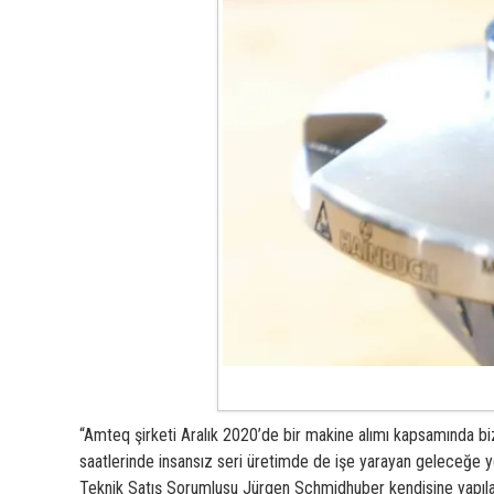
“Amteq şirketi Aralık 2020’de bir makine alımı kapsamında biz
saatlerinde insansız seri üretimde de işe yarayan geleceğe yö
Teknik Satış Sorumlusu Jürgen Schmidhuber kendisine yapıla