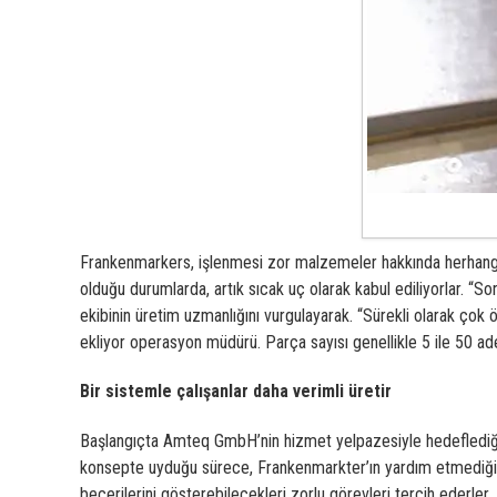
Frankenmarkers, işlenmesi zor malzemeler hakkında herhangi
olduğu durumlarda, artık sıcak uç olarak kabul ediliyorlar. 
ekibinin üretim uzmanlığını vurgulayarak.
“Sürekli olarak çok ö
ekliyor operasyon müdürü. Parça sayısı genellikle 5 ile 50 adet
Bir sistemle çalışanlar daha verimli üretir
Başlangıçta Amteq GmbH’nin hizmet yelpazesiyle hedeflediği ş
konsepte uyduğu sürece, Frankenmarkter’ın yardım etmediği bi
becerilerini gösterebilecekleri zorlu görevleri tercih ederler.