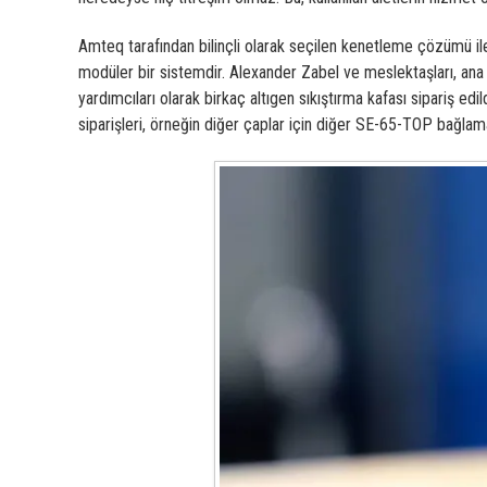
Amteq tarafından bilinçli olarak seçilen kenetleme çözümü il
modüler bir sistemdir. Alexander Zabel ve meslektaşları, ana 
yardımcıları olarak birkaç altıgen sıkıştırma kafası sipariş e
siparişleri, örneğin diğer çaplar için diğer SE-65-TOP bağlama 