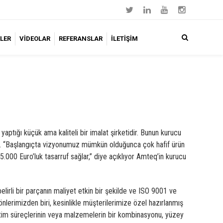
LER
VİDEOLAR
REFERANSLAR
İLETİŞİM
ığı küçük ama kaliteli bir imalat şirketidir.
Bunun kurucu
 var. “Başlangıçta vizyonumuz mümkün olduğunca çok hafif ürün
.000 Euro’luk tasarruf sağlar,” diye açıklıyor Amteq’in kurucu
lirli bir parçanın maliyet etkin bir şekilde ve ISO 9001 ve
önlerimizden biri, kesinlikle müşterilerimize özel hazırlanmış
etim süreçlerinin veya malzemelerin bir kombinasyonu, yüzey