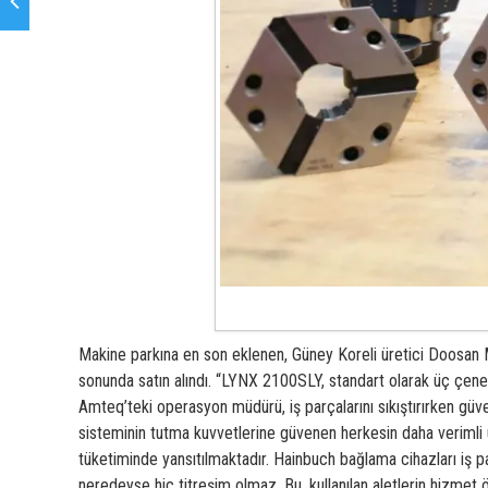
Makine parkına en son eklenen, Güney Koreli üretici Doosan M
sonunda satın alındı. “LYNX 2100SLY, standart olarak üç çenel
Amteq’teki operasyon müdürü, iş parçalarını sıkıştırırken güve
sisteminin tutma kuvvetlerine güvenen herkesin daha verimli ü
tüketiminde yansıtılmaktadır. Hainbuch bağlama cihazları iş p
neredeyse hiç titreşim olmaz. Bu, kullanılan aletlerin hizmet 