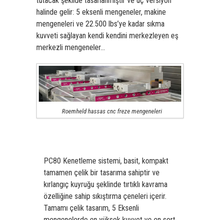
tutacak şekilde tasarlanmıştır ve üç versiyon
halinde gelir: 5 eksenli mengeneler, makine
mengeneleri ve 22.500 lbs’ye kadar sıkma
kuvveti sağlayan kendi kendini merkezleyen eş
merkezli mengeneler…
Roemheld hassas cnc freze mengeneleri
PC80 Kenetleme sistemi, basit, kompakt
tamamen çelik bir tasarıma sahiptir ve
kırlangıç ​​kuyruğu şeklinde tırtıklı kavrama
özelliğine sahip sıkıştırma çeneleri içerir.
Tamamı çelik tasarım, 5 Eksenli
mengenelerde en yüksek kuvvet ve en sert