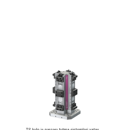
TS kule iş parçası tutma sistemleri yatay