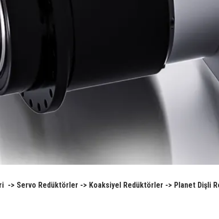
ri
->
Servo Redüktörler
->
Koaksiyel Redüktörler
->
Planet Dişli 