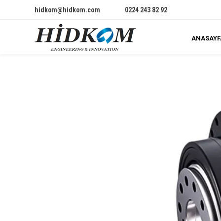
hidkom@hidkom.com
0224 243 82 92
ANASAYF