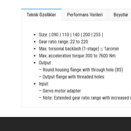
Teknik Özellikler
Performans Verileri
Boyutlar
Size: | 090 | 110 | 140 | 200 | 255 |
Gear ratio range: 22 to 220
Max. torsional backlash (1-stage) ≤ 1arcmin
Max. acceleration torque 300 to 7600 Nm
Output:
– Round housing flange with through hole (B5)
– Output flange with threaded holes
Input:
– Servo motor adapter
– Note: Extended gear ratio range with increased