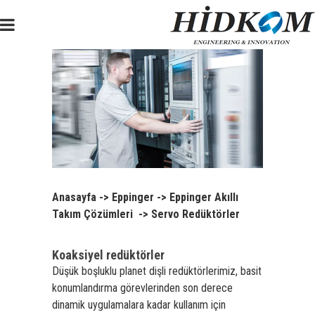
Anasayfa
->
Eppinger
->
Eppinger Akıllı
Takım Çözümleri
->
Servo Redüktörler
Koaksiyel redüktörler
Düşük boşluklu planet dişli redüktörlerimiz, basit
konumlandırma görevlerinden son derece
dinamik uygulamalara kadar kullanım için