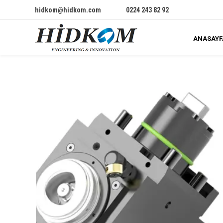
hidkom@hidkom.com
0224 243 82 92
ANASAYF