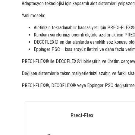
Adaptasyon teknolojisi için kapsamlı alet sistemleri yelpazem
Yani mesela:
Aletinizin tekrarlanabilir hassasiyeti için PRECI-FLEX
Kurulum sürelerinizi önemli ölçüde azaltmak için PR
DECOFLEX® en dar alanlarda esneklik söz konusu ol
Eppinger PSC – kısa arayüz iletimi ve daha fazla verimli
PRECI-FLEX® ile DECOFLEX®’i birleştirin ve üretim çerçevenizi 
Değişen sistemlerle takım maliyetlerinizi azaltın ve farklı s
PRECI-FLEX®, DECOFLEX® veya Eppinger PSC değiştirme sist
Preci-Flex