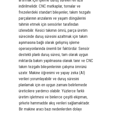
artırmak için işleme duruş süreleri en aza
indirilmelidir. CNC matkaplar, tornalar ve
frezelerdeki standart bileşenler, takım tezgahı
parçalarının arızalarını ve yaşam döngülerini
tahmin etmek için sensörler tarafından
izlenebilir. Kesici takımın ömrü, parça üretim
sürecinde duruş süresini azaltmak için takım
aşınmasına bağlı olarak gelişmiş işleme
operasyonlarında önemli bir faktördür. Sensör
destekli planlı duruş süresi, tam olarak uygun
miktarda bakım yapılmasına olanak tanır ve CNC
takım tezgahı bileşenlerinin çalışma ömrünü
uzatır. Makine öğrenimi ve yapay zeka (AI)
verileri yorumlayabilir ve duruş süresini
planlamak için en uygun zamanı belirlemede
üreticilere yardımcı olabilir. Yüzlerce farklı
üretim işletmesi ve binlerce çeşitli ekipman,
şirkete hammadde akış verileri sağlamaktadır.
Bir makine aracı bazı nedenlerden dolayı