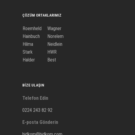
ÇÖZÜM ORTAKLARIMIZ
Roemheld
Wagner
Hainbuch
Norelem
Hilma
Neidlein
Stark
HWR
Halder
Best
BIZE ULAŞIN
Telefon Edin
0224 243 82 92
E-posta Gönderin
hidkom@hidkom.com